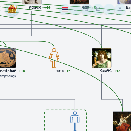
7
ดิมีเทอร์
+16
ซีมีลี
+5
Da
Pasiphaë
+14
Paria
+5
นิมอซินี
+12
ek mythology