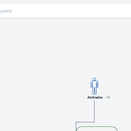
Alcibiades
+1