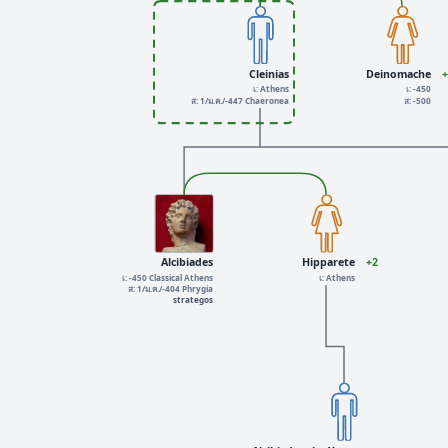
Cleinias
Deinomache
เ: Athens
เ: -450
ส: 1/ม.ค./-447 Chaeronea
ส: -500
Alcibiades
Hipparete
+2
เ: -450 Classical Athens
เ: Athens
ส: 1/ม.ค./-404 Phrygia
strategos