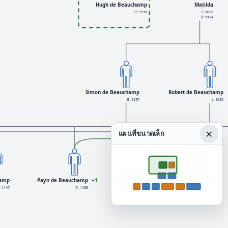
Hugh de Beauchamp
Matilda
ส: 1118
เ: 1050
ส: 1124
Simon de Beauchamp
Robert de Beauchamp
ส: 1137
เ: 1080
×
แผนที่ขนาดเล็ก
hamp
Payn de Beauchamp
+1
Rohese de Vere, Countess of Essex
+7
: 1147
ส: 1155