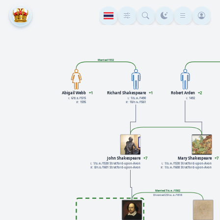
Married 1532
Abigail Webb
+1
Richard Shakespeare
+1
Robert Arden
+2
เ: 6/มิ.ย./1515
เ: 1/ม.ค./1490
เ: 1492
ส: 1595
ส: 10/ก.พ./1561
John Shakespeare
+7
Mary Shakespeare
+7
เ: 1/ม.ค./1530 Stratford-upon-Avon
เ: 1/ม.ค./1530 Stratford-upon-Avon
ส: 8/ก.ย./1601 Stratford-upon-Avon
ส: 1/ม.ค./1608 Stratford-upon-Avon
Married 7/ธ.ค./1582
Divorced 23/เม.ย./1616