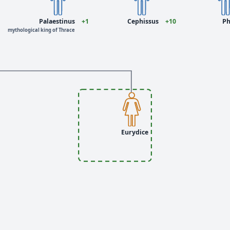
Palaestinus
+1
Cephissus
+10
Ph
mythological king of Thrace
Eurydice