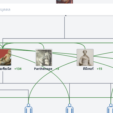
ยูเรนัส
+51
อเซียเนิส
+134
Parthenope
+3
ดิมีเทอร์
+15