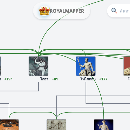
ROYALMAPPER
ส
+191
ไกอา
+81
โพไซดอน
+177
โ