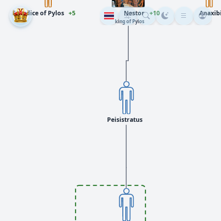
Eurydice of Pylos
+5
Nestor
+10
Anaxib
king of Pylos
Peisistratus