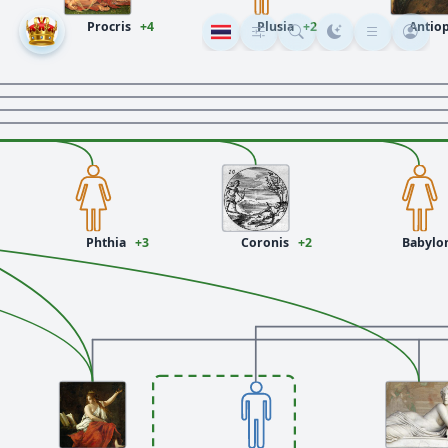
Procris
+4
Plusia
+2
Antio
Phthia
+3
Coronis
+2
Babylo