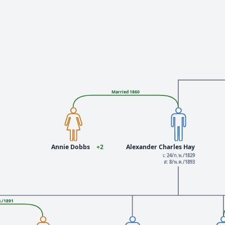
Married 1860
Annie Dobbs
+2
Alexander Charles Hay
เ: 24/ก.พ./1829
ส: 8/พ.ค./1893
ย./1891