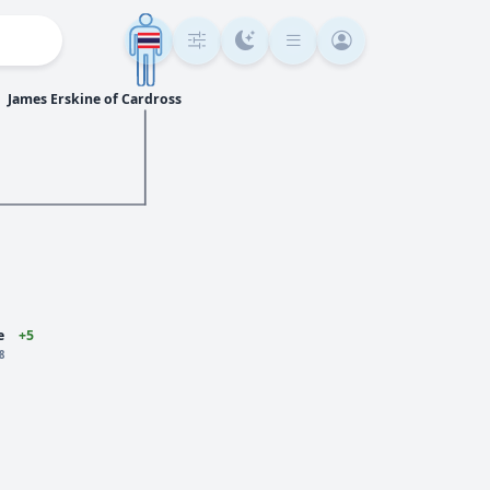
James Erskine of Cardross
e
+5
08