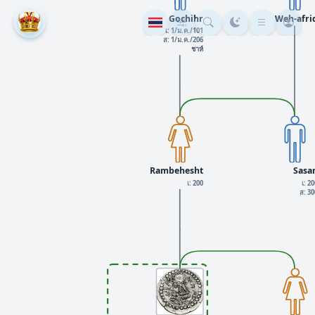
Gochihr
Weh-afri
เ: 1/ม.ค./101
ส: 1/ม.ค./206
ชาห์
Rambehesht
Sasa
เ: 200
เ: 2
ส: 3