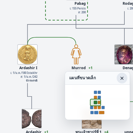
Pabag
Roda
เ: 155 Persis
เ: 2
ส: 200
Ardashir I
Murrod
+1
Dena
เ: 1/ม.ค./180 Istakhr
×
ส: 1/ม.ค./242
แผนที่ขนาดเล็ก
จักรพรรดิ
พระเจ้าซาปูร์ที่ 1
Ardashir
+1
+4
unna