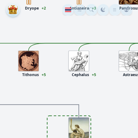
Dryope
+2
Antianeira
+3
Pandrosu
Tithonus
+5
Cephalus
+5
Astraeu